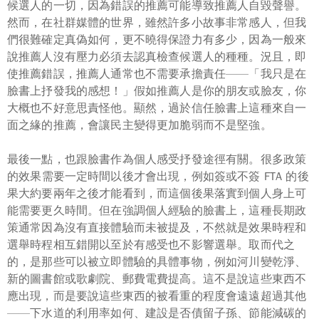
候選人的一切，因為錯誤的推薦可能導致推薦人自毀聲譽。
然而，在社群媒體的世界，雖然許多小故事非常感人，但我
們很難確定真偽如何，更不曉得保證力有多少，因為一般來
說推薦人
沒有壓力
必須去認真檢查候選人的種種。況且，即
使推薦錯誤，推薦人通常也
不需要
承擔責任——「我只是在
臉書上抒發我的感想！」假如推薦人是你的朋友或臉友，你
大概也不好意思責怪他。顯然，過於信任臉書上這種來自一
面之緣的推薦，會讓民主變得更加脆弱而不是堅強。
最後一點，也跟臉書作為個人感受抒發途徑有關。很多政策
的
效果
需要一定時間
以後
才會出現，例如簽或不簽 FTA 的後
果大約要兩年之後才能看到，而這個後果落實到個人身上可
能需要更久時間。但在強調
個人經驗
的臉書上，這種長期政
策通常因為沒有
直接體驗
而未被提及，不然就是效果時程和
選舉時程
相互錯開
以至於有感受也不影響選舉。取而代之
的，是那些可以被立即體驗的具體事物，例如河川變乾淨、
新的圖書館或歌劇院、郵費電費提高。這不是說這些東西不
應出現，而是要說這些東西的被看重的程度會遠遠超過其他
——下水道的利用率如何、建設是否債留子孫、節能減碳的