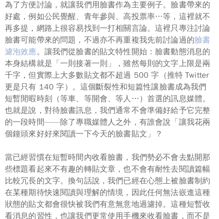
為了方便討論，就讓我們用
臉書
作為主要例子。臉書帶來的
好處，例如公民覺醒、青年參與、高投票率…等，這裡就不
再多提，網路上很容易找到一打相關言論。這裡只專注討論
臉書可能帶來的問題，不過亦不再重複我先前討論過的
臉書
濾泡效應
。讓我們從臉書的貼文特性開始：臉書動態消息的
本身結構就是「一則接著一則」，雖然每則的文字上限是兩
千字，但實際上大多數貼文都不超過 500 字（推特 Twitter
更是只有 140 字）。這個斷裂性和短篇性讓臉書成為我們
短暫閒暇
時刻（等車、等開會、等人…）首選的訊息媒體。
也就是說，對待臉書訊息，我們通常
不會
準備好給予它完整
的一段時間——除了專職媒體人之外，有誰會說「讓我花兩
個鐘頭來好好來閱讀一下今天的臉書貼文」？
當已經習慣在短暫時間內收看臉書，我們勢必不會去點開那
些標題看起來不有趣的轉貼文章，也不會有耐性去閱讀篇幅
比較冗長的文字。換句話說，我們已經在
心態上
被臉書制約
在某種期待快速閱讀與理解的情境，因此任何無法嵌進這種
狀態的貼文都會很快被我們有意無意地過濾掉。這種短暫收
看消息的習性，也讓我們更常使用
手機
來收看臉書，而不是