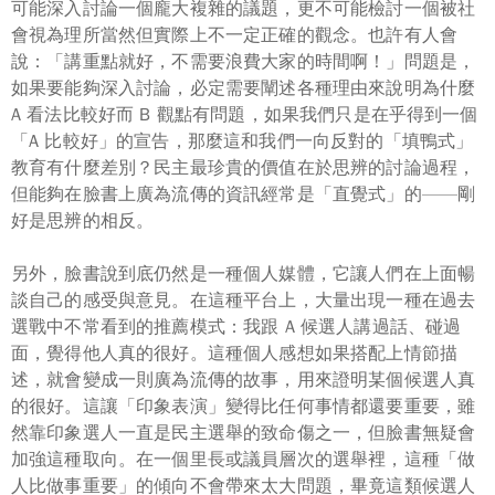
可能深入討論一個龐大複雜的議題，更不可能檢討一個被社
會視為理所當然但實際上不一定正確的觀念。也許有人會
說：「講重點就好，不需要浪費大家的時間啊！」問題是，
如果要能夠深入討論，必定需要闡述
各種理由
來說明為什麼
A 看法比較好而 B 觀點有問題，如果我們只是在乎得到一個
「A 比較好」的宣告，那麼這和我們一向反對的「填鴨式」
教育有什麼差別？民主最珍貴的價值在於思辨的
討論過程
，
但能夠在臉書上廣為流傳的資訊經常是「直覺式」的——剛
好是思辨的相反。
另外，臉書說到底仍然是一種
個人媒體
，它讓人們在上面暢
談自己的感受與意見。在這種平台上，大量出現一種在過去
選戰中不常看到的
推薦
模式：我跟 A 候選人講過話、碰過
面，覺得他人真的很好。這種個人感想如果搭配上情節描
述，就會變成一則廣為流傳的
故事
，用來證明某個候選人真
的很好。這讓「印象表演」變得比任何事情都還要重要，雖
然靠印象選人一直是民主選舉的致命傷之一，但臉書無疑會
加強這種取向。在一個里長或議員層次的選舉裡，這種
「做
人比做事重要」
的傾向不會帶來太大問題，畢竟這類候選人