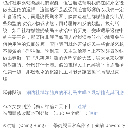
也許社群網站會讓我們覺醒，但它無法幫助我們在醒來之後
做出正確的選擇。這當然不是說受到臉書影響所以我們一定
都會選錯人，而是說
長期來看
，臉書這種社群媒體會
突出
某
些類型的政治人物或政黨，同時
壓抑
相反的類型。換句話
說，如果社群媒體變成民主政治中的要角、變成選舉過程中
的主要平台，那麼除非我們
每個人
都能清楚並小心地避免任
何使用時的負面效應，否則我們就必須做好民主將會越來越
不優質的心理準備。說到底，民主政治基本上不對好壞對錯
做出判斷，它把思辨與討論的過程交給大眾，讓大眾來決定
誰對誰錯、什麼好什麼壞。
假如電視民主已經讓平庸逐漸搶
佔第一線，那麼現今的網路民主可能會讓這種平庸變成真
理。
延伸閱讀：
網路社群媒體真的不利民主嗎？幾點補充與回應
※本文獲刊於【獨立評論＠天下】：
連結
※簡體修改版本刊登於 【BBC 中文網】：
連結
⊙洪靖（Ching Hung）｜學術與日常寫作者｜荷蘭 University