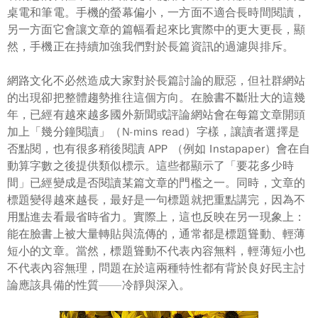
桌電和筆電。手機的螢幕偏小，一方面不適合長時間閱讀，
另一方面它會讓文章的篇幅看起來比實際中的更大更長，顯
然，手機正在持續加強我們對於長篇資訊的過濾與排斥。
網路文化不必然造成大家對於長篇討論的厭惡，但社群網站
的出現卻把整體
趨勢
推往這個方向。在臉書不斷壯大的這幾
年，已經有越來越多國外新聞或評論網站會在每篇文章開頭
加上「幾分鐘閱讀」（N-mins read）字樣，讓讀者選擇是
否點閱，也有很多稍後閱讀 APP （例如 Instapaper）會在自
動算字數之後提供類似標示。這些都顯示了
「要花多少時
間」
已經變成是否閱讀某篇文章的門檻之一。同時，文章的
標題變得越來越長，最好是一句標題就把重點講完，因為不
用點進去看最省時省力。實際上，這也反映在另一現象上：
能在臉書上被大量轉貼與流傳的，通常都是標題聳動、輕薄
短小的文章
。當然，標題聳動不代表內容無料，輕薄短小也
不代表內容無理，問題在於這兩種特性都有
背於
良好民主討
論應該具備的性質——冷靜與深入。