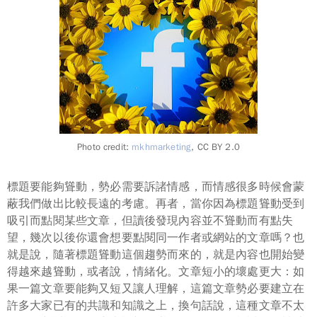
Photo credit:
mkhmarketing
, CC BY 2.0
標題要能夠聳動，勢必需要訴諸
情感
，而情感很多時候會蒙
蔽我們做出比較長遠的考慮。再者，當你因為標題聳動受到
吸引而點閱某些文章，但讀後發現內容並不聳動而有點失
望，幾次以後你還會想要點閱同一作者或網站的文章嗎？也
就是說，隨著標題聳動這個趨勢而來的，就是
內容
也開始變
得越來越聳動，或者說，情緒化。文章短小的壞處更大：如
果一篇文章要能夠又短又讓人理解，這篇文章勢必要建立在
許多大家
已有的
共識和知識之上，換句話說，這種文章不太