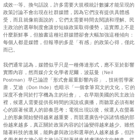
成效…等。換句話說，許多需要大規模統計數據才能呈現的
政策討論
不會
出現在社群媒體，因為它們沒有提供具體感
受，而且就像前面說的，它們太需要時間去閱讀和理解。民
主政治的選舉制度會讓炒短線政策取得優勢，這實際上不是
什麼新鮮事，但臉書這種社群媒體卻會大幅加強這種傾向：
每個人都是媒體，但報導的多是「有感」的政策心得，僅此
而已。
我們通常認為，媒體似乎只是一種傳達形式，應不至於影響
實際內容，然而媒介文化學者尼爾．波茲曼（Neil
Postman）早已論證「形式會嚴重影響內容」，技術哲學家
唐．艾迪（Don Ihde）也暗示「一個拿筆寫文的文化，它的
深度不會同於打字機為主的社會」。在早期美國的民主政治
裡，候選人需要提供
長時間
的演說或廣播，而聽眾必須
有耐
心
的跟著候選人的節奏思考；電視出現以後，候選人在螢幕
上的形象開始變得越來越重要，而競選廣告中訴諸情感的部
份越來越多，真正關於政策內容的討論變得越來越少。雖然
隨著科技的進展，能夠參與政治和選舉的人越來越多，但許
多學者都在擔心民主政治正朝著越來越膚淺的方向轉進。從