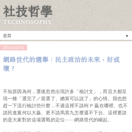
社技哲學
TECHNOSOPHY
▼
2014-12-01
網路世代的選舉：民主政治的未來，好或
壞？
不知原因為何，選後忽然出現許多「檢討文」，而且大都呈
現一種「選完了／當選了、總算可以說了」的心情。我也想
趕一下流行檢討些什麼，不過這裡不談柯 P 贏在哪裡、也不
談民進黨何以大贏、更不談馬英九怎麼還不下台。這裡要談
的是大家對於這場選戰的定位——
網路世代的崛起
。