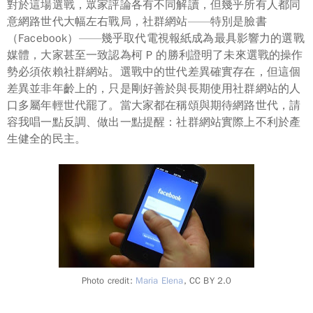
對於這場選戰，眾家評論各有不同解讀，但幾乎所有人都同
意網路世代大幅左右戰局，
社群網站
——特別是臉書
（Facebook）——幾乎取代電視報紙成為最具影響力的選戰
媒體，大家甚至一致認為柯 P 的勝利證明了未來選戰的操作
勢必須依賴社群網站。選戰中的世代差異確實存在，但這個
差異並非年齡上的，只是剛好善於與長期使用社群網站的人
口多屬年輕世代罷了。當大家都在稱頌與期待網路世代，請
容我唱一點反調、做出一點提醒：社群網站實際上
不利於
產
生健全的民主。
Photo credit:
Maria Elena
, CC BY 2.0