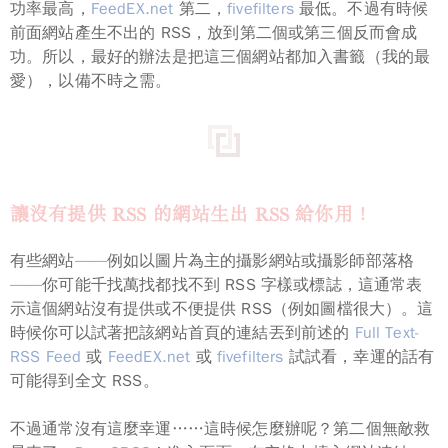
功率最高，
FeedEX.net
第二，
fivefilters
最低。
不過有時候
前面網站產生不出的 RSS，放到第二個或第三個反而會成
功。
所以，最好的辦法是把這三個網站都加入書籤（我的最
愛），以備不時之需。
讓沒有提供 RSS 的網站生出 RSS 給你用！
有些網站——例如以圖片為主的攝影網站或攝影師部落格
——你可能千找萬找都找不到 RSS 字樣或標誌，這通常表
示這個網站沒有提供或不便提供 RSS（例如圖檔很大）。這
時候你可以試著把該網站首頁的連結丟到前述的
Full Text-
RSS Feed
或
FeedEX.net
或
fivefilters
試試看，幸運的話有
可能得到全文 RSS。
不過通常沒有這麼幸運……這時候怎麼辦呢？第二個無敵救