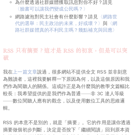
為什麼透過社群媒體獲取訊息對你不好？請見
〈臉書可以讓我們變成公民嗎？〉
網路濾泡對民主社會有什麼影響？請見
〈網路世
代的選舉：民主政治的未來，好或壞？〉
與
〈網
路社群媒體真的不利民主嗎？幾點補充與回應〉
RSS 只有摘要？這才是 RSS 的初衷，但是可以突
破
我在
上一篇文章
說過，很多網站不提供全文 RSS 並非刻意
為難讀者，這裡我要解釋一下原因為何，以及這個原因和我
們作為閱聽人的關係。這或許正是為什麼我的教學文篇幅比
較長：我希望提供的是我們作為普通——非 3C 達人等級
——數位閱聽人應有的觀念，以及使用數位工具的思維邏
輯。
RSS 的本意不是別的，就是「摘要」。它的作用是讓你透過
摘要做個初步判斷，決定是否按下「繼續閱讀」回到原本資