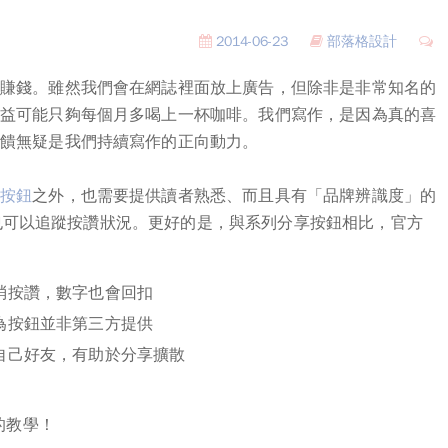
2014-06-23
部落格設計
賺錢。雖然我們會在網誌裡面放上廣告，但除非是非常知名的
益可能只夠每個月多喝上一杯咖啡。
我們寫作，是因為真的喜
饋無疑是我們持續寫作的正向動力。
按鈕
之外，也需要提供讀者熟悉、而且具有「品牌辨識度」的
方按鈕也可以追蹤按讚狀況。更好的是，與系列分享按鈕相比，官方
消按讚，數字也會回扣
為按鈕並非第三方提供
自己好友，有助於分享擴散
鈕的教學！