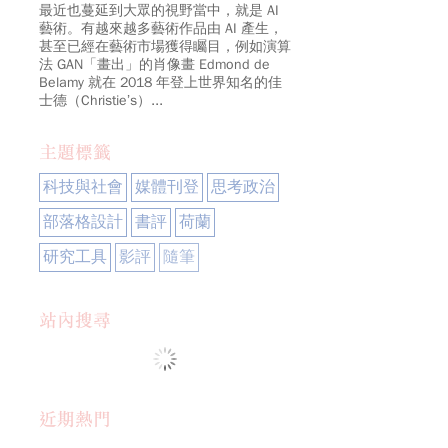
最近也蔓延到大眾的視野當中，就是 AI
藝術。有越來越多藝術作品由 AI 產生，
甚至已經在藝術市場獲得矚目，例如演算
法 GAN「畫出」的肖像畫 Edmond de
Belamy 就在 2018 年登上世界知名的佳
士德（Christie’s）...
主題標籤
科技與社會
媒體刊登
思考政治
部落格設計
書評
荷蘭
研究工具
影評
隨筆
站內搜尋
近期熱門